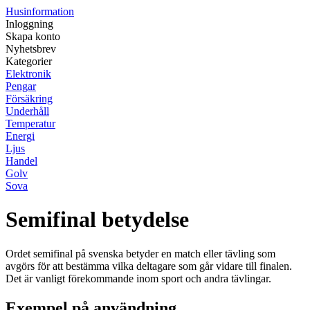
Husinformation
Inloggning
Skapa konto
Nyhetsbrev
Kategorier
Elektronik
Pengar
Försäkring
Underhåll
Temperatur
Energi
Ljus
Handel
Golv
Sova
Semifinal betydelse
Ordet semifinal på svenska betyder en match eller tävling som
avgörs för att bestämma vilka deltagare som går vidare till finalen.
Det är vanligt förekommande inom sport och andra tävlingar.
Exempel på användning