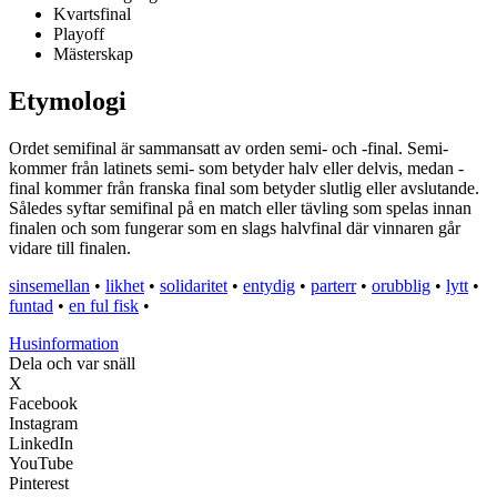
Kvartsfinal
Playoff
Mästerskap
Etymologi
Ordet semifinal är sammansatt av orden semi- och -final. Semi-
kommer från latinets semi- som betyder halv eller delvis, medan -
final kommer från franska final som betyder slutlig eller avslutande.
Således syftar semifinal på en match eller tävling som spelas innan
finalen och som fungerar som en slags halvfinal där vinnaren går
vidare till finalen.
sinsemellan
•
likhet
•
solidaritet
•
entydig
•
parterr
•
orubblig
•
lytt
•
funtad
•
en ful fisk
•
Husinformation
Dela och var snäll
X
Facebook
Instagram
LinkedIn
YouTube
Pinterest