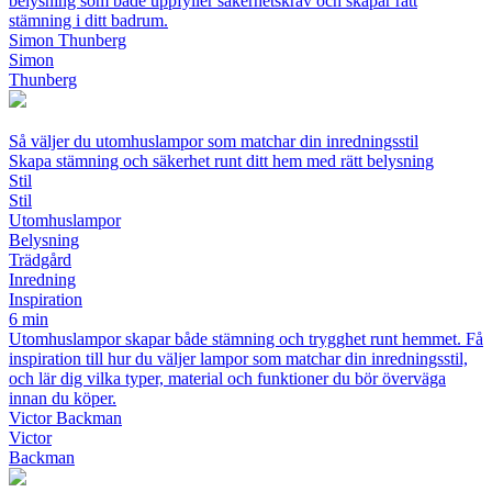
belysning som både uppfyller säkerhetskrav och skapar rätt
stämning i ditt badrum.
Simon Thunberg
Simon
Thunberg
Så väljer du utomhuslampor som matchar din inredningsstil
Skapa stämning och säkerhet runt ditt hem med rätt belysning
Stil
Stil
Utomhuslampor
Belysning
Trädgård
Inredning
Inspiration
6 min
Utomhuslampor skapar både stämning och trygghet runt hemmet. Få
inspiration till hur du väljer lampor som matchar din inredningsstil,
och lär dig vilka typer, material och funktioner du bör överväga
innan du köper.
Victor Backman
Victor
Backman