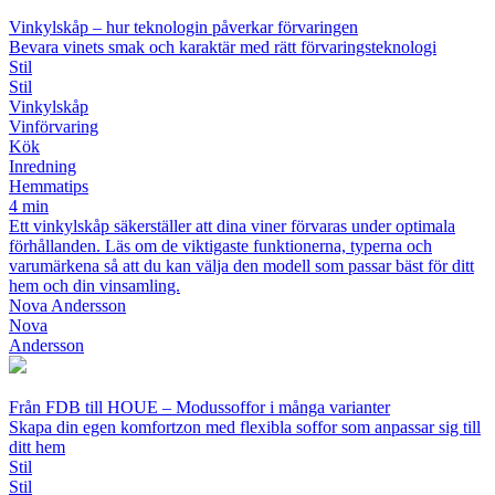
Vinkylskåp – hur teknologin påverkar förvaringen
Bevara vinets smak och karaktär med rätt förvaringsteknologi
Stil
Stil
Vinkylskåp
Vinförvaring
Kök
Inredning
Hemmatips
4 min
Ett vinkylskåp säkerställer att dina viner förvaras under optimala
förhållanden. Läs om de viktigaste funktionerna, typerna och
varumärkena så att du kan välja den modell som passar bäst för ditt
hem och din vinsamling.
Nova Andersson
Nova
Andersson
Från FDB till HOUE – Modussoffor i många varianter
Skapa din egen komfortzon med flexibla soffor som anpassar sig till
ditt hem
Stil
Stil