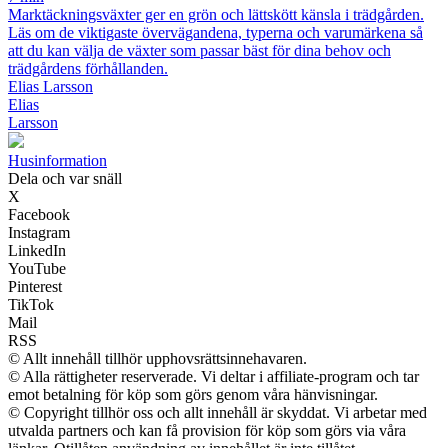
Marktäckningsväxter ger en grön och lättskött känsla i trädgården.
Läs om de viktigaste övervägandena, typerna och varumärkena så
att du kan välja de växter som passar bäst för dina behov och
trädgårdens förhållanden.
Elias Larsson
Elias
Larsson
Husinformation
Dela och var snäll
X
Facebook
Instagram
LinkedIn
YouTube
Pinterest
TikTok
Mail
RSS
© Allt innehåll tillhör upphovsrättsinnehavaren.
© Alla rättigheter reserverade. Vi deltar i affiliate-program och tar
emot betalning för köp som görs genom våra hänvisningar.
© Copyright tillhör oss och allt innehåll är skyddat. Vi arbetar med
utvalda partners och kan få provision för köp som görs via våra