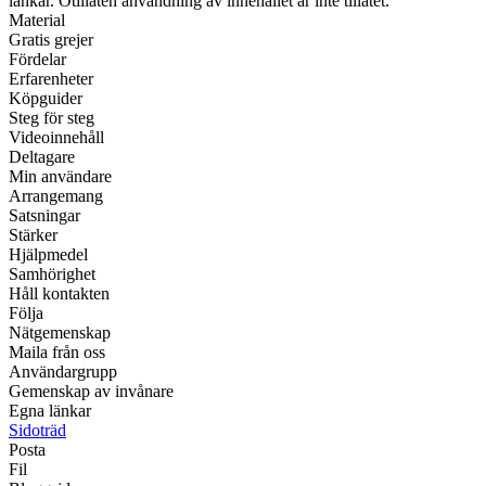
länkar. Otillåten användning av innehållet är inte tillåtet.
Material
Gratis grejer
Fördelar
Erfarenheter
Köpguider
Steg för steg
Videoinnehåll
Deltagare
Min användare
Arrangemang
Satsningar
Stärker
Hjälpmedel
Samhörighet
Håll kontakten
Följa
Nätgemenskap
Maila från oss
Användargrupp
Gemenskap av invånare
Egna länkar
Sidoträd
Posta
Fil