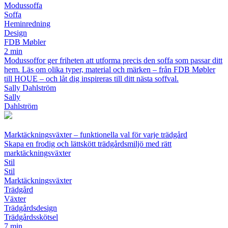
Modussoffa
Soffa
Heminredning
Design
FDB Møbler
2 min
Modussoffor ger friheten att utforma precis den soffa som passar ditt
hem. Läs om olika typer, material och märken – från FDB Møbler
till HOUE – och låt dig inspireras till ditt nästa soffval.
Sally Dahlström
Sally
Dahlström
Marktäckningsväxter – funktionella val för varje trädgård
Skapa en frodig och lättskött trädgårdsmiljö med rätt
marktäckningsväxter
Stil
Stil
Marktäckningsväxter
Trädgård
Växter
Trädgårdsdesign
Trädgårdsskötsel
7 min