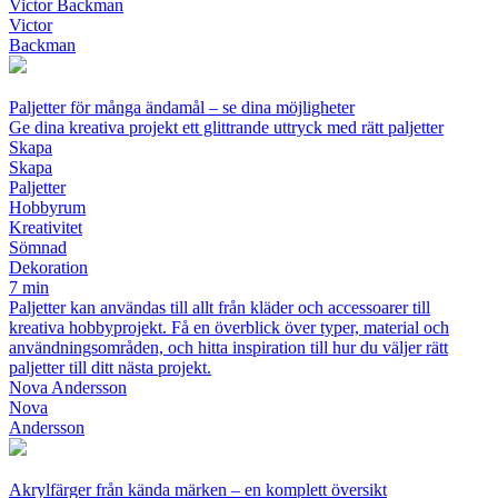
Victor Backman
Victor
Backman
Paljetter för många ändamål – se dina möjligheter
Ge dina kreativa projekt ett glittrande uttryck med rätt paljetter
Skapa
Skapa
Paljetter
Hobbyrum
Kreativitet
Sömnad
Dekoration
7 min
Paljetter kan användas till allt från kläder och accessoarer till
kreativa hobbyprojekt. Få en överblick över typer, material och
användningsområden, och hitta inspiration till hur du väljer rätt
paljetter till ditt nästa projekt.
Nova Andersson
Nova
Andersson
Akrylfärger från kända märken – en komplett översikt