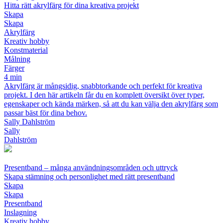
Hitta rätt akrylfärg för dina kreativa projekt
Skapa
Skapa
Akrylfärg
Kreativ hobby
Konstmaterial
Målning
Färger
4 min
Akrylfärg är mångsidig, snabbtorkande och perfekt för kreativa
projekt. I den här artikeln får du en komplett översikt över typer,
egenskaper och kända märken, så att du kan välja den akrylfärg som
passar bäst för dina behov.
Sally Dahlström
Sally
Dahlström
Presentband – många användningsområden och uttryck
Skapa stämning och personlighet med rätt presentband
Skapa
Skapa
Presentband
Inslagning
Kreativ hobby