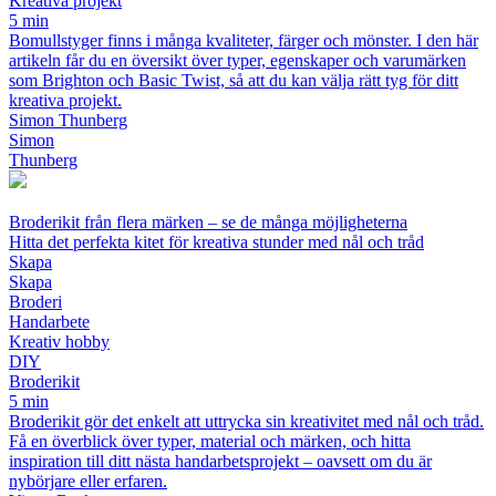
Kreativa projekt
5 min
Bomullstyger finns i många kvaliteter, färger och mönster. I den här
artikeln får du en översikt över typer, egenskaper och varumärken
som Brighton och Basic Twist, så att du kan välja rätt tyg för ditt
kreativa projekt.
Simon Thunberg
Simon
Thunberg
Broderikit från flera märken – se de många möjligheterna
Hitta det perfekta kitet för kreativa stunder med nål och tråd
Skapa
Skapa
Broderi
Handarbete
Kreativ hobby
DIY
Broderikit
5 min
Broderikit gör det enkelt att uttrycka sin kreativitet med nål och tråd.
Få en överblick över typer, material och märken, och hitta
inspiration till ditt nästa handarbetsprojekt – oavsett om du är
nybörjare eller erfaren.