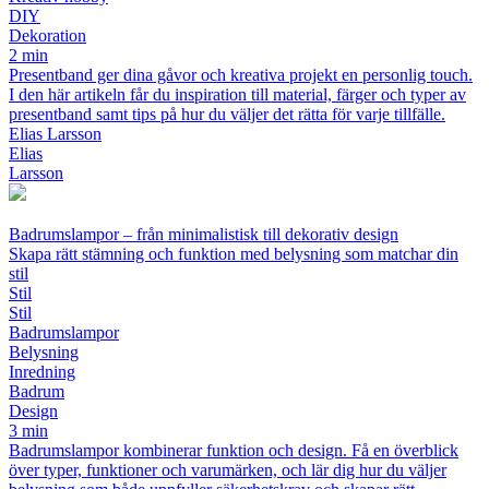
DIY
Dekoration
2 min
Presentband ger dina gåvor och kreativa projekt en personlig touch.
I den här artikeln får du inspiration till material, färger och typer av
presentband samt tips på hur du väljer det rätta för varje tillfälle.
Elias Larsson
Elias
Larsson
Badrumslampor – från minimalistisk till dekorativ design
Skapa rätt stämning och funktion med belysning som matchar din
stil
Stil
Stil
Badrumslampor
Belysning
Inredning
Badrum
Design
3 min
Badrumslampor kombinerar funktion och design. Få en överblick
över typer, funktioner och varumärken, och lär dig hur du väljer