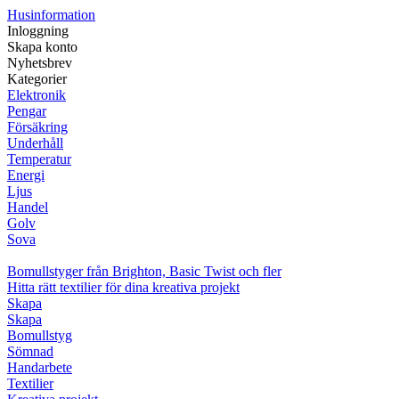
Husinformation
Inloggning
Skapa konto
Nyhetsbrev
Kategorier
Elektronik
Pengar
Försäkring
Underhåll
Temperatur
Energi
Ljus
Handel
Golv
Sova
Bomullstyger från Brighton, Basic Twist och fler
Hitta rätt textilier för dina kreativa projekt
Skapa
Skapa
Bomullstyg
Sömnad
Handarbete
Textilier