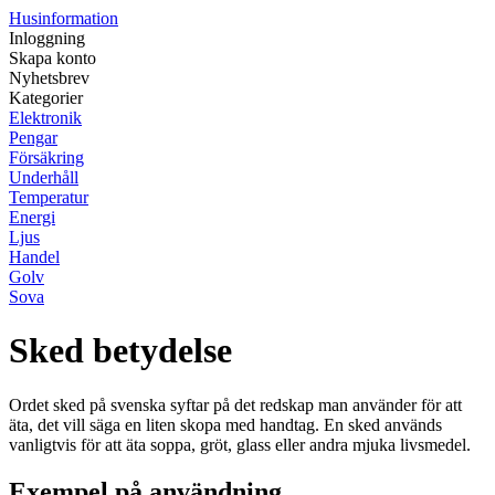
Husinformation
Inloggning
Skapa konto
Nyhetsbrev
Kategorier
Elektronik
Pengar
Försäkring
Underhåll
Temperatur
Energi
Ljus
Handel
Golv
Sova
Sked betydelse
Ordet sked på svenska syftar på det redskap man använder för att
äta, det vill säga en liten skopa med handtag. En sked används
vanligtvis för att äta soppa, gröt, glass eller andra mjuka livsmedel.
Exempel på användning