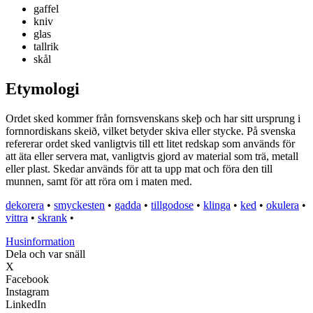
gaffel
kniv
glas
tallrik
skål
Etymologi
Ordet sked kommer från fornsvenskans skeþ och har sitt ursprung i
fornnordiskans skeið, vilket betyder skiva eller stycke. På svenska
refererar ordet sked vanligtvis till ett litet redskap som används för
att äta eller servera mat, vanligtvis gjord av material som trä, metall
eller plast. Skedar används för att ta upp mat och föra den till
munnen, samt för att röra om i maten med.
dekorera
•
smyckesten
•
gadda
•
tillgodose
•
klinga
•
ked
•
okulera
•
vittra
•
skrank
•
Husinformation
Dela och var snäll
X
Facebook
Instagram
LinkedIn