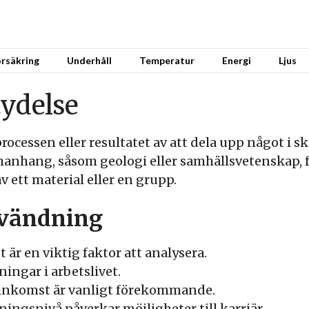
rsäkring
Underhåll
Temperatur
Energi
Ljus
tydelse
ocessen eller resultatet av att dela upp något i ski
nhang, såsom geologi eller samhällsvetenskap, fö
 ett material eller en grupp.
nvändning
 är en viktig faktor att analysera.
ningar i arbetslivet.
 inkomst är vanligt förekommande.
ningsnivå påverkar möjligheter till karriär.