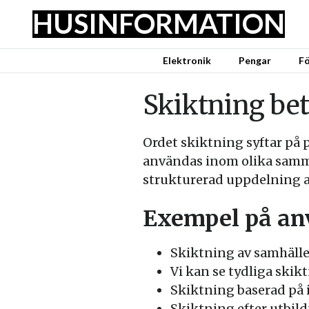
HUSINFORMATION
Elektronik
Pengar
Fö
Skiktning be
Ordet skiktning syftar på pr
användas inom olika samma
strukturerad uppdelning av
Exempel på a
Skiktning av samhället
Vi kan se tydliga skikt
Skiktning baserad på
Skiktning efter utbild