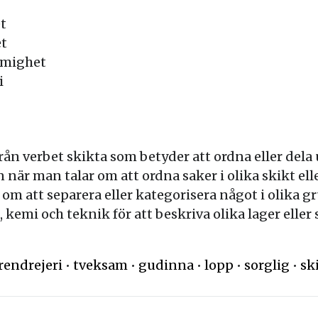
t
et
rmighet
i
 verbet skikta som betyder att ordna eller dela up
är man talar om att ordna saker i olika skikt elle
m att separera eller kategorisera något i olika gr
kemi och teknik för att beskriva olika lager eller s
rendrejeri
•
tveksam
•
gudinna
•
lopp
•
sorglig
•
sk