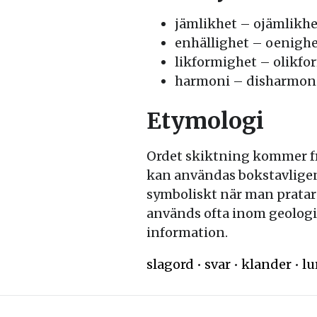
jämlikhet – ojämlikhe
enhällighet – oenigh
likformighet – olikfo
harmoni – disharmon
Etymologi
Ordet skiktning kommer från
kan användas bokstavligen n
symboliskt när man pratar o
används ofta inom geologi, 
information.
slagord
•
svar
•
klander
•
lu