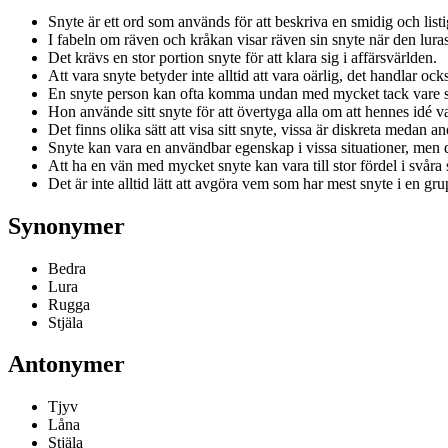
Snyte är ett ord som används för att beskriva en smidig och list
I fabeln om räven och kråkan visar räven sin snyte när den luras t
Det krävs en stor portion snyte för att klara sig i affärsvärlden.
Att vara snyte betyder inte alltid att vara oärlig, det handlar oc
En snyte person kan ofta komma undan med mycket tack vare si
Hon använde sitt snyte för att övertyga alla om att hennes idé v
Det finns olika sätt att visa sitt snyte, vissa är diskreta medan 
Snyte kan vara en användbar egenskap i vissa situationer, men det
Att ha en vän med mycket snyte kan vara till stor fördel i svåra s
Det är inte alltid lätt att avgöra vem som har mest snyte i en gr
Synonymer
Bedra
Lura
Rugga
Stjäla
Antonymer
Tjyv
Låna
Stjäla