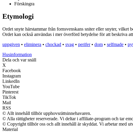
Förskingra
Etymologi
Ordet snyte härstammar från fornsvenskans sniter eller snyter, vilket be
Ordet kan också användas i mer överförd betydelse för att beskriva att n
uppgiven
•
eliminera
•
chockad
•
svag
•
perifer
•
dom
•
selfmade
•
pyt
Husinformation
Dela och var snäll
X
Facebook
Instagram
LinkedIn
YouTube
Pinterest
TikTok
Mail
RSS
© Allt innehåll tillhör upphovsrättsinnehavaren.
© Alla rättigheter reserverade. Vi deltar i affiliate-program och tar 
© Copyright tillhör oss och allt innehåll är skyddat. Vi arbetar med utv
Material