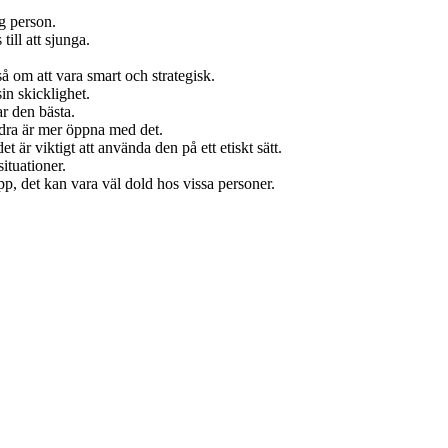
ig person.
ill att sjunga.
kså om att vara smart och strategisk.
n skicklighet.
ar den bästa.
andra är mer öppna med det.
 är viktigt att använda den på ett etiskt sätt.
ituationer.
upp, det kan vara väl dold hos vissa personer.