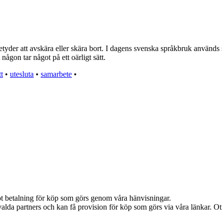
tyder att avskära eller skära bort. I dagens svenska språkbruk används sn
ågon tar något på ett oärligt sätt.
t
•
utesluta
•
samarbete
•
emot betalning för köp som görs genom våra hänvisningar.
alda partners och kan få provision för köp som görs via våra länkar. Otil