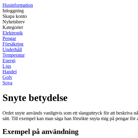
Husinformation
Inloggning
Skapa konto
Nyhetsbrev
Kategorier
Elektronik
Pengar
Försäkring
Underhåll
Temperatur
Energi
Ljus
Handel
Golv
Sova
Snyte betydelse
Ordet snyte används vanligtvis som ett slanguttryck för att beskriva n
sätt. Till exempel kan man säga han försökte snyta mig på pengar för att
Exempel på användning