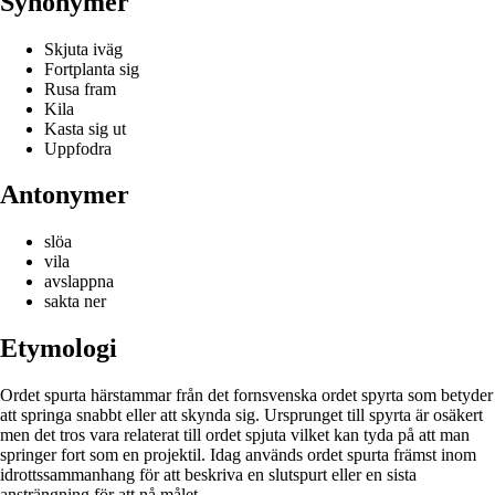
Synonymer
Skjuta iväg
Fortplanta sig
Rusa fram
Kila
Kasta sig ut
Uppfodra
Antonymer
slöa
vila
avslappna
sakta ner
Etymologi
Ordet spurta härstammar från det fornsvenska ordet spyrta som betyder
att springa snabbt eller att skynda sig. Ursprunget till spyrta är osäkert
men det tros vara relaterat till ordet spjuta vilket kan tyda på att man
springer fort som en projektil. Idag används ordet spurta främst inom
idrottssammanhang för att beskriva en slutspurt eller en sista
ansträngning för att nå målet.