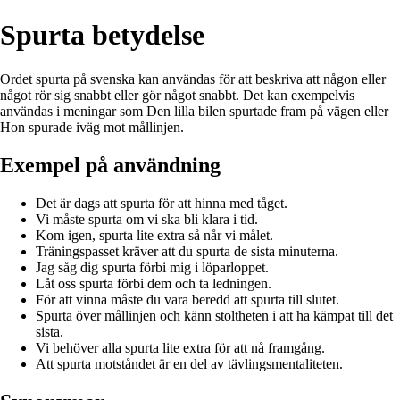
Spurta betydelse
Ordet spurta på svenska kan användas för att beskriva att någon eller
något rör sig snabbt eller gör något snabbt. Det kan exempelvis
användas i meningar som Den lilla bilen spurtade fram på vägen eller
Hon spurade iväg mot mållinjen.
Exempel på användning
Det är dags att spurta för att hinna med tåget.
Vi måste spurta om vi ska bli klara i tid.
Kom igen, spurta lite extra så når vi målet.
Träningspasset kräver att du spurta de sista minuterna.
Jag såg dig spurta förbi mig i löparloppet.
Låt oss spurta förbi dem och ta ledningen.
För att vinna måste du vara beredd att spurta till slutet.
Spurta över mållinjen och känn stoltheten i att ha kämpat till det
sista.
Vi behöver alla spurta lite extra för att nå framgång.
Att spurta motståndet är en del av tävlingsmentaliteten.