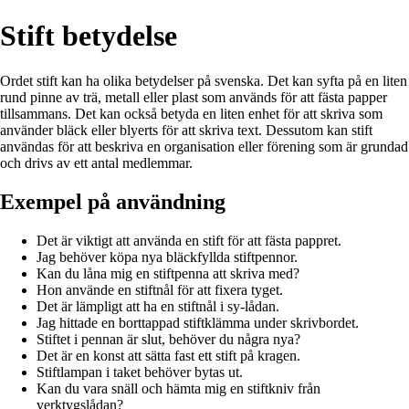
Stift betydelse
Ordet stift kan ha olika betydelser på svenska. Det kan syfta på en liten
rund pinne av trä, metall eller plast som används för att fästa papper
tillsammans. Det kan också betyda en liten enhet för att skriva som
använder bläck eller blyerts för att skriva text. Dessutom kan stift
användas för att beskriva en organisation eller förening som är grundad
och drivs av ett antal medlemmar.
Exempel på användning
Det är viktigt att använda en stift för att fästa pappret.
Jag behöver köpa nya bläckfyllda stiftpennor.
Kan du låna mig en stiftpenna att skriva med?
Hon använde en stiftnål för att fixera tyget.
Det är lämpligt att ha en stiftnål i sy-lådan.
Jag hittade en borttappad stiftklämma under skrivbordet.
Stiftet i pennan är slut, behöver du några nya?
Det är en konst att sätta fast ett stift på kragen.
Stiftlampan i taket behöver bytas ut.
Kan du vara snäll och hämta mig en stiftkniv från
verktygslådan?