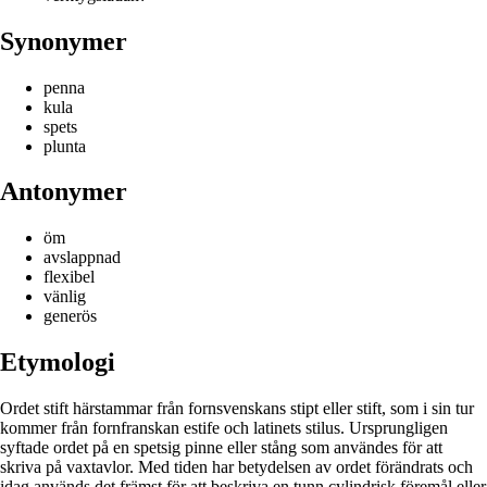
Synonymer
penna
kula
spets
plunta
Antonymer
öm
avslappnad
flexibel
vänlig
generös
Etymologi
Ordet stift härstammar från fornsvenskans stipt eller stift, som i sin tur
kommer från fornfranskan estife och latinets stilus. Ursprungligen
syftade ordet på en spetsig pinne eller stång som användes för att
skriva på vaxtavlor. Med tiden har betydelsen av ordet förändrats och
idag används det främst för att beskriva en tunn cylindrisk föremål eller