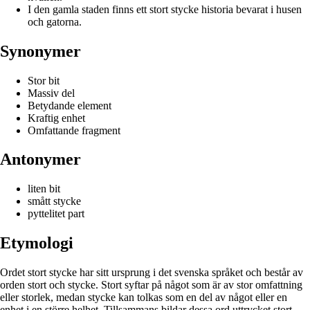
I den gamla staden finns ett stort stycke historia bevarat i husen
och gatorna.
Synonymer
Stor bit
Massiv del
Betydande element
Kraftig enhet
Omfattande fragment
Antonymer
liten bit
smått stycke
pyttelitet part
Etymologi
Ordet stort stycke har sitt ursprung i det svenska språket och består av
orden stort och stycke. Stort syftar på något som är av stor omfattning
eller storlek, medan stycke kan tolkas som en del av något eller en
enhet i en större helhet. Tillsammans bildar dessa ord uttrycket stort