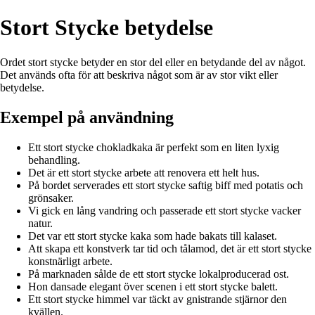
Stort Stycke betydelse
Ordet stort stycke betyder en stor del eller en betydande del av något.
Det används ofta för att beskriva något som är av stor vikt eller
betydelse.
Exempel på användning
Ett stort stycke chokladkaka är perfekt som en liten lyxig
behandling.
Det är ett stort stycke arbete att renovera ett helt hus.
På bordet serverades ett stort stycke saftig biff med potatis och
grönsaker.
Vi gick en lång vandring och passerade ett stort stycke vacker
natur.
Det var ett stort stycke kaka som hade bakats till kalaset.
Att skapa ett konstverk tar tid och tålamod, det är ett stort stycke
konstnärligt arbete.
På marknaden sålde de ett stort stycke lokalproducerad ost.
Hon dansade elegant över scenen i ett stort stycke balett.
Ett stort stycke himmel var täckt av gnistrande stjärnor den
kvällen.