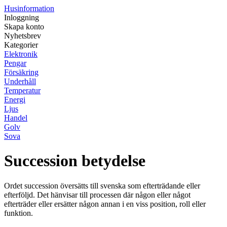
Husinformation
Inloggning
Skapa konto
Nyhetsbrev
Kategorier
Elektronik
Pengar
Försäkring
Underhåll
Temperatur
Energi
Ljus
Handel
Golv
Sova
Succession betydelse
Ordet succession översätts till svenska som efterträdande eller
efterföljd. Det hänvisar till processen där någon eller något
efterträder eller ersätter någon annan i en viss position, roll eller
funktion.