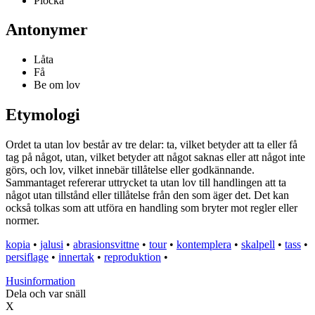
Plocka
Antonymer
Låta
Få
Be om lov
Etymologi
Ordet ta utan lov består av tre delar: ta, vilket betyder att ta eller få
tag på något, utan, vilket betyder att något saknas eller att något inte
görs, och lov, vilket innebär tillåtelse eller godkännande.
Sammantaget refererar uttrycket ta utan lov till handlingen att ta
något utan tillstånd eller tillåtelse från den som äger det. Det kan
också tolkas som att utföra en handling som bryter mot regler eller
normer.
kopia
•
jalusi
•
abrasionsvittne
•
tour
•
kontemplera
•
skalpell
•
tass
•
persiflage
•
innertak
•
reproduktion
•
Husinformation
Dela och var snäll
X