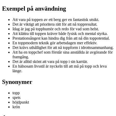
Exempel på användning
Att vara på toppen av ett berg ger en fantastisk utsikt.
Det är viktigt att prioritera rätt för att nå toppresultat.
Idag är jag på topphumör och redo för vad som helst.
Att klättra till toppen kräver både fysisk och mental styrka.
Prestationsångest kan hindra dig från att nå din toppotential.
En toppmodern teknik gör arbetsdagen mer effektiv.
Det krävs uthållighet för att nå toppform i idrottssammanhang.
Att ha en toppchef som förstår sina anställda är avgörande för
framgång.
Det är alltid skönt att vara på topp i sin karriär.
En hälsosam livsstil är nyckeln till att må på topp och leva
länge.
Synonymer
topp
spets
höjdpunkt
krön