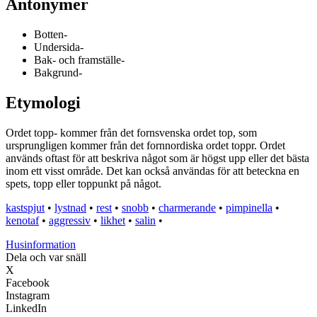
Antonymer
Botten-
Undersida-
Bak- och framställe-
Bakgrund-
Etymologi
Ordet topp- kommer från det fornsvenska ordet top, som
ursprungligen kommer från det fornnordiska ordet toppr. Ordet
används oftast för att beskriva något som är högst upp eller det bästa
inom ett visst område. Det kan också användas för att beteckna en
spets, topp eller toppunkt på något.
kastspjut
•
lystnad
•
rest
•
snobb
•
charmerande
•
pimpinella
•
kenotaf
•
aggressiv
•
likhet
•
salin
•
Husinformation
Dela och var snäll
X
Facebook
Instagram
LinkedIn