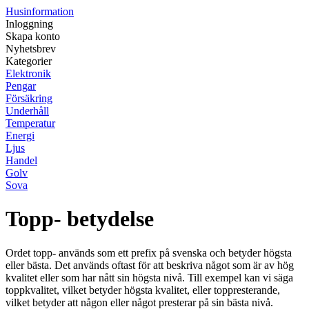
Husinformation
Inloggning
Skapa konto
Nyhetsbrev
Kategorier
Elektronik
Pengar
Försäkring
Underhåll
Temperatur
Energi
Ljus
Handel
Golv
Sova
Topp- betydelse
Ordet topp- används som ett prefix på svenska och betyder högsta
eller bästa. Det används oftast för att beskriva något som är av hög
kvalitet eller som har nått sin högsta nivå. Till exempel kan vi säga
toppkvalitet, vilket betyder högsta kvalitet, eller toppresterande,
vilket betyder att någon eller något presterar på sin bästa nivå.