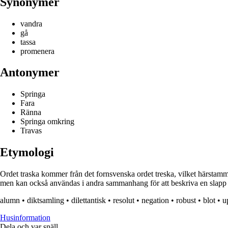
Synonymer
vandra
gå
tassa
promenera
Antonymer
Springa
Fara
Ränna
Springa omkring
Travas
Etymologi
Ordet traska kommer från det fornsvenska ordet treska, vilket härstammar
men kan också användas i andra sammanhang för att beskriva en slapp e
alumn
•
diktsamling
•
dilettantisk
•
resolut
•
negation
•
robust
•
blot
•
u
Husinformation
Dela och var snäll