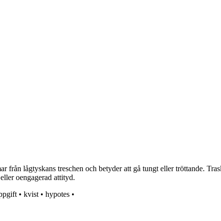
 från lågtyskans treschen och betyder att gå tungt eller tröttande. Tras
ller oengagerad attityd.
ppgift
•
kvist
•
hypotes
•