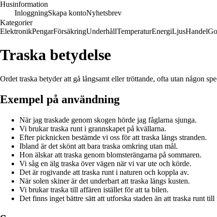
Husinformation
Inloggning
Skapa konto
Nyhetsbrev
Kategorier
Elektronik
Pengar
Försäkring
Underhåll
Temperatur
Energi
Ljus
Handel
Go
Traska betydelse
Ordet traska betyder att gå långsamt eller tröttande, ofta utan någon sp
Exempel på användning
När jag traskade genom skogen hörde jag fåglarna sjunga.
Vi brukar traska runt i grannskapet på kvällarna.
Efter picknicken bestämde vi oss för att traska längs stranden.
Ibland är det skönt att bara traska omkring utan mål.
Hon älskar att traska genom blomsterängarna på sommaren.
Vi såg en älg traska över vägen när vi var ute och körde.
Det är rogivande att traska runt i naturen och koppla av.
När solen skiner är det underbart att traska längs kusten.
Vi brukar traska till affären istället för att ta bilen.
Det finns inget bättre sätt att utforska staden än att traska runt till 