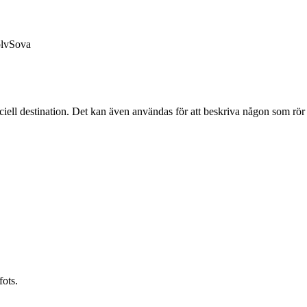
lv
Sova
eciell destination. Det kan även användas för att beskriva någon som rör 
fots.