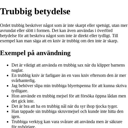
Trubbig betydelse
Ordet trubbig beskriver något som är inte skarpt eller spetsigt, utan mer
avrundat eller slött i formen. Det kan även användas i överförd
betydelse för att beskriva något som inte är direkt eller tydligt. Till
exempel kan man säga att en kniv är trubbig om den inte är skarp.
Exempel på användning
Det är viktigt att använda en trubbig sax när du klipper barnens
naglar.
En trubbig kniv är farligare än en vass kniv eftersom den är mer
svårhanterlig.
Jag behöver slipa min trubbiga blyertspenna för att kunna skriva
tydligare.
Hon använde en trubbig mejsel för att försöka öppna lådan men
det gick inte.
Det är bra att ha en trubbig nål när du syr ihop tjocka tyger.
Han tappade sin trubbiga skruvmejsel och kunde inte hitta den
igen.
Trubbiga verktyg kan vara svårare att använda men är säkrare
för nybörjare.