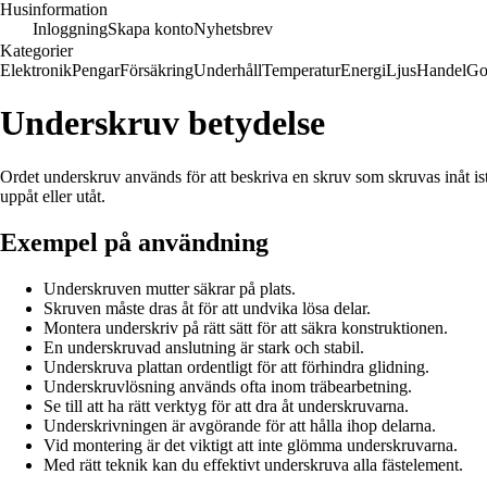
Husinformation
Inloggning
Skapa konto
Nyhetsbrev
Kategorier
Elektronik
Pengar
Försäkring
Underhåll
Temperatur
Energi
Ljus
Handel
Go
Underskruv betydelse
Ordet underskruv används för att beskriva en skruv som skruvas inåt istäl
uppåt eller utåt.
Exempel på användning
Underskruven mutter säkrar på plats.
Skruven måste dras åt för att undvika lösa delar.
Montera underskriv på rätt sätt för att säkra konstruktionen.
En underskruvad anslutning är stark och stabil.
Underskruva plattan ordentligt för att förhindra glidning.
Underskruvlösning används ofta inom träbearbetning.
Se till att ha rätt verktyg för att dra åt underskruvarna.
Underskrivningen är avgörande för att hålla ihop delarna.
Vid montering är det viktigt att inte glömma underskruvarna.
Med rätt teknik kan du effektivt underskruva alla fästelement.