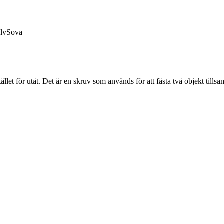
lv
Sova
let för utåt. Det är en skruv som används för att fästa två objekt tillsa