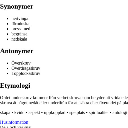
Synonymer
nertvinga
förminska
pressa ned
begränsa
nedskala
Antonymer
Överskruv
Överdragsskruv
Topplocksskruv
Etymologi
Ordet underskruv kommer från verbet skruva som betyder att vrida eller s
skruva åt något nedåt eller underifrån för att säkra eller fixera det på pla
skapa
•
kvidd
•
aspekt
•
uppkopplad
•
spelplats
•
spiritualitet
•
antologi
Husinformation
Dela och var snäll