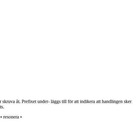
kruva åt. Prefixet under- läggs till för att indikera att handlingen sker
ts.
•
resonera
•