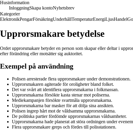
Husinformation
Inloggning
Skapa konto
Nyhetsbrev
Kategorier
Elektronik
Pengar
Försäkring
Underhåll
Temperatur
Energi
Ljus
Handel
Go
Upprorsmakare betydelse
Ordet upprorsmakare betyder en person som skapar eller deltar i uppror 
efter förändring eller motsätter sig auktoritet.
Exempel på användning
Polisen arresterade flera upprorsmakare under demonstrationen.
Upprorsmakaren agiterade för oroligheter bland folket.
Det var svårt att identifiera upprorsmakarna i folkmassan.
Upprorsmakarna försökte kasta stenar mot poliserna.
Mediekampanjen försökte svartmåla upprorsmakarna.
Upprorsmakarna bar masker för att dölja sina ansikten.
Polisen ingrep hårt mot de våldsamma upprorsmakarna.
De politiska partier fördömde upprorsmakarnas våldsamheter.
Upprorsmakarna hade planerat att störa ordningen under evenem
Flera upprorsmakare greps och fördes till polisstationen.