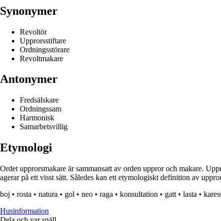
Synonymer
Revoltör
Upprorsstiftare
Ordningsstörare
Revoltmakare
Antonymer
Fredsälskare
Ordningssam
Harmonisk
Samarbetsvillig
Etymologi
Ordet upprorsmakare är sammansatt av orden uppror och makare. Uppror
agerar på ett visst sätt. Således kan ett etymologiskt definition av uppro
boj
•
rosta
•
natura
•
gol
•
neo
•
raga
•
konsultation
•
gatt
•
lasta
•
kares
Husinformation
Dela och var snäll