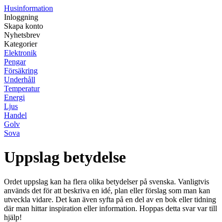
Husinformation
Inloggning
Skapa konto
Nyhetsbrev
Kategorier
Elektronik
Pengar
Försäkring
Underhåll
Temperatur
Energi
Ljus
Handel
Golv
Sova
Uppslag betydelse
Ordet uppslag kan ha flera olika betydelser på svenska. Vanligtvis
används det för att beskriva en idé, plan eller förslag som man kan
utveckla vidare. Det kan även syfta på en del av en bok eller tidning
där man hittar inspiration eller information. Hoppas detta svar var till
hjälp!