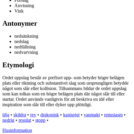
Förslag
Anvisning
Vink
Antonymer
nedsänkning
nedslag
nedfällning
nedvarvning
Etymologi
Ordet uppslag består av prefixet upp- som betyder högre belägen
plats eller riktning och substantivet slag som ursprungligen betydde
något som slår eller kollision. Tillsammans bildar de ordet uppslag
som kan tolkas som en högre belägen plats där något slår till eller
startar. Ordet används vanligtvis för att beskriva en idé eller
inspiration som slår till eller dyker upp plötsligt.
tilja
•
skildra
•
rev
•
drakonisk
•
kastspjut
•
vanmakt
•
entusiasm
•
nedrig
•
resolut
•
stopp
•
Husinformation