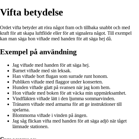
Vifta betydelse
Ordet vifta betyder att röra något fram och tillbaka snabbt och med
kraft för att skapa luftflöde eller för att signalera något. Till exempel
kan man säga hon viftade med handen för att säga hej då.
Exempel på användning
Jag viftade med handen för att säga hej.
Barnet viftade med sin leksak.
Han viftade bort flugan som surrade runt honom.
Publiken viftade med flaggor under konserten.
Hunden viftade glatt på svansen när jag kom hem.
Hon viftade med boken för att väcka min uppmärksamhet.
Vindfläkten viftade lätt i den ljumma sommarvinden.
Tränaren viftade med armarna för att ge instruktioner till
spelarna.
Blommorna viftade i vinden på ängen.
Jag såg flickan vifta med handen för att säga adjö när tåget
lämnade stationen.