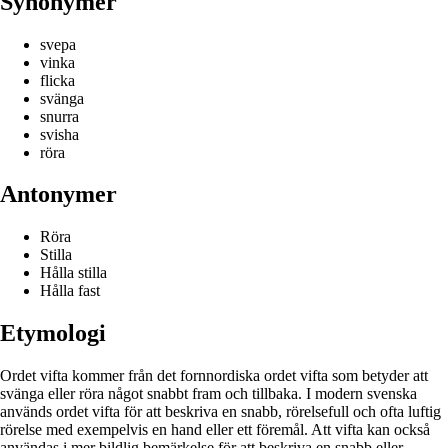
Synonymer
svepa
vinka
flicka
svänga
snurra
svisha
röra
Antonymer
Röra
Stilla
Hålla stilla
Hålla fast
Etymologi
Ordet vifta kommer från det fornnordiska ordet vifta som betyder att
svänga eller röra något snabbt fram och tillbaka. I modern svenska
används ordet vifta för att beskriva en snabb, rörelsefull och ofta luftig
rörelse med exempelvis en hand eller ett föremål. Att vifta kan också
användas i mer bildlig bemärkelse för att beskriva en snabb eller