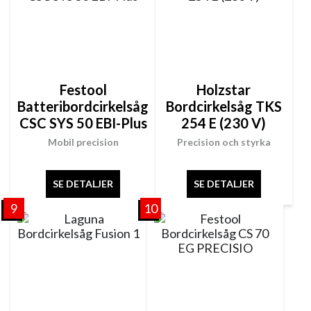
Festool
Holzstar
Batteribordcirkelsåg
Bordcirkelsåg TKS
CSC SYS 50 EBI-Plus
254 E (230 V)
Mobil precision
Precision och styrka
SE DETALJER
SE DETALJER
9
10