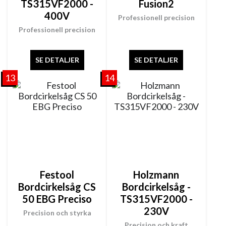
TS315VF2000 -
Fusion2
400V
Professionell precision
Professionell precision
SE DETALJER
SE DETALJER
13
14
Festool
Holzmann
Bordcirkelsåg CS
Bordcirkelsåg -
50 EBG Preciso
TS315VF2000 -
230V
Precision och styrka
Precision och kraft