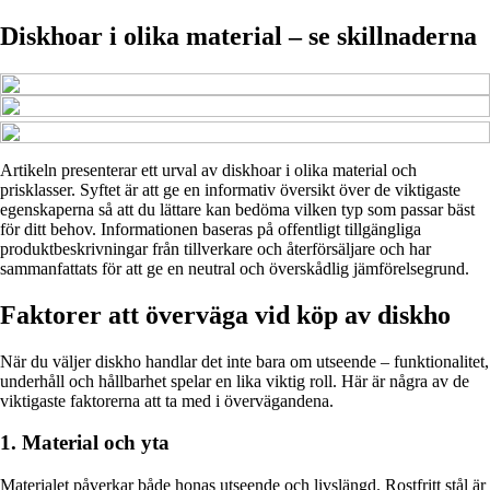
Diskhoar i olika material – se skillnaderna
Artikeln presenterar ett urval av diskhoar i olika material och
prisklasser. Syftet är att ge en informativ översikt över de viktigaste
egenskaperna så att du lättare kan bedöma vilken typ som passar bäst
för ditt behov. Informationen baseras på offentligt tillgängliga
produktbeskrivningar från tillverkare och återförsäljare och har
sammanfattats för att ge en neutral och överskådlig jämförelsegrund.
Faktorer att överväga vid köp av diskho
När du väljer diskho handlar det inte bara om utseende – funktionalitet,
underhåll och hållbarhet spelar en lika viktig roll. Här är några av de
viktigaste faktorerna att ta med i övervägandena.
1. Material och yta
Materialet påverkar både honas utseende och livslängd. Rostfritt stål är