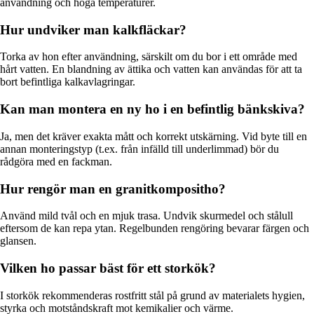
användning och höga temperaturer.
Hur undviker man kalkfläckar?
Torka av hon efter användning, särskilt om du bor i ett område med
hårt vatten. En blandning av ättika och vatten kan användas för att ta
bort befintliga kalkavlagringar.
Kan man montera en ny ho i en befintlig bänkskiva?
Ja, men det kräver exakta mått och korrekt utskärning. Vid byte till en
annan monteringstyp (t.ex. från infälld till underlimmad) bör du
rådgöra med en fackman.
Hur rengör man en granitkompositho?
Använd mild tvål och en mjuk trasa. Undvik skurmedel och stålull
eftersom de kan repa ytan. Regelbunden rengöring bevarar färgen och
glansen.
Vilken ho passar bäst för ett storkök?
I storkök rekommenderas rostfritt stål på grund av materialets hygien,
styrka och motståndskraft mot kemikalier och värme.