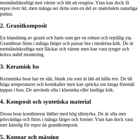
motståndskraftigt mot värme och lätt att rengöra. Ytan kan dock få
repor över tid, men många ser detta som en del av materialets naturliga
patina.
2. Granitkomposit
En blandning av granit och harts som ger en robust och reptålig yta.
Granithoar finns i många färger och passar bra i moderna kök. De är
motståndskraftiga mot fläckar och värme men kan vara tyngre och
kräva stabil montering.
3. Keramisk ho
Keramiska hoar har en slät, blank yta som är lätt att hålla ren. De tål
höga temperaturer och kemikalier men kan spricka om tunga föremål
tappas i hon. De används ofta i klassiska eller lantliga kök.
4. Komposit och syntetiska material
Dessa hoar kombinerar lätthet med hög slitstyrka. De är ofta mer
prisvänliga och finns i många färger och former. Ytan kan dock vara
mer känslig för repor än granitkomposit.
5. Koppar och mässing