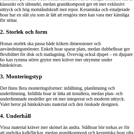
klassiskt och slitstarkt, medan granitkomposit ger ett mer exklusivt
uttryck och hög motståndskraft mot repor. Keramiska och emaljerade
hoar har en slät yta som är lätt att rengöra men kan vara mer känsliga
för stötar.
2. Storlek och form
Honas storlek ska passa både kökets dimensioner och
användningsmönster. Enkelt hoar sparar plats, medan dubbelhoar ger
flexibilitet för disk och matlagning. Överväg också djupet – en djupare
ho kan rymma större grytor men kräver mer utrymme under
bänkskivan.
3. Monteringstyp
Det finns flera monteringsformer: infällning, planlimning och
underlimning. Infällda hoar är lätta att installera, medan plan- och
underlimmade modeller ger ett mer integrerat och modernt uttryck.
Valet beror på bänkskivans material och den önskade designen.
4. Underhåll
Vissa material kräver mer skötsel än andra. Stålhoar bör torkas av för
att undvika kalkfläckar, medan granitkomposit och keramiska hoar ofta