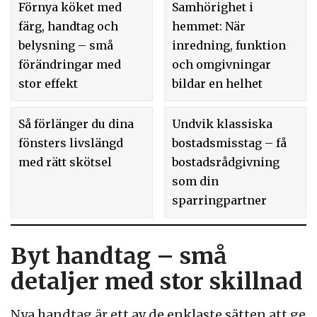
Förnya köket med
Samhörighet i
färg, handtag och
hemmet: När
belysning – små
inredning, funktion
förändringar med
och omgivningar
stor effekt
bildar en helhet
Så förlänger du dina
Undvik klassiska
fönsters livslängd
bostadsmisstag – få
med rätt skötsel
bostadsrådgivning
som din
sparringpartner
Byt handtag – små
detaljer med stor skillnad
Nya handtag är ett av de enklaste sätten att ge