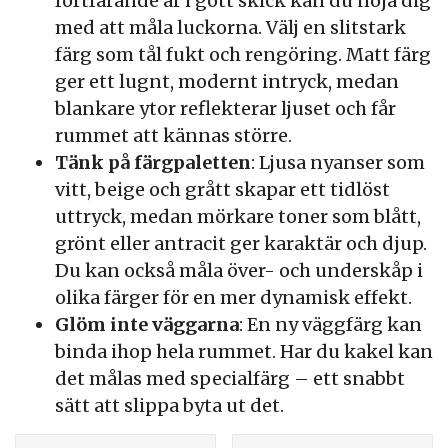
fortfarande är i gott skick kan du nöja dig
med att måla luckorna. Välj en slitstark
färg som tål fukt och rengöring. Matt färg
ger ett lugnt, modernt intryck, medan
blankare ytor reflekterar ljuset och får
rummet att kännas större.
Tänk på färgpaletten
: Ljusa nyanser som
vitt, beige och grått skapar ett tidlöst
uttryck, medan mörkare toner som blått,
grönt eller antracit ger karaktär och djup.
Du kan också måla över- och underskåp i
olika färger för en mer dynamisk effekt.
Glöm inte väggarna
: En ny väggfärg kan
binda ihop hela rummet. Har du kakel kan
det målas med specialfärg – ett snabbt
sätt att slippa byta ut det.