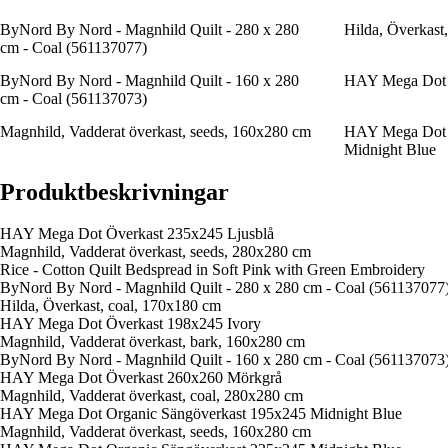
ByNord By Nord - Magnhild Quilt - 280 x 280
Hilda, Överkast
cm - Coal (561137077)
ByNord By Nord - Magnhild Quilt - 160 x 280
HAY Mega Dot 
cm - Coal (561137073)
Magnhild, Vadderat överkast, seeds, 160x280 cm
HAY Mega Dot O
Midnight Blue
Produktbeskrivningar
HAY Mega Dot Överkast 235x245 Ljusblå
Magnhild, Vadderat överkast, seeds, 280x280 cm
Rice - Cotton Quilt Bedspread in Soft Pink with Green Embroidery
ByNord By Nord - Magnhild Quilt - 280 x 280 cm - Coal (561137077
Hilda, Överkast, coal, 170x180 cm
HAY Mega Dot Överkast 198x245 Ivory
Magnhild, Vadderat överkast, bark, 160x280 cm
ByNord By Nord - Magnhild Quilt - 160 x 280 cm - Coal (561137073
HAY Mega Dot Överkast 260x260 Mörkgrå
Magnhild, Vadderat överkast, coal, 280x280 cm
HAY Mega Dot Organic Sängöverkast 195x245 Midnight Blue
Magnhild, Vadderat överkast, seeds, 160x280 cm