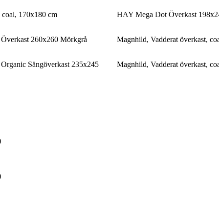
, coal, 170x180 cm
HAY Mega Dot Överkast 198x24
Överkast 260x260 Mörkgrå
Magnhild, Vadderat överkast, co
rganic Sängöverkast 235x245
Magnhild, Vadderat överkast, co
)
)