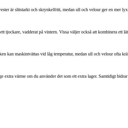
ester är slitstarkt och skrynkelfritt, medan ull och velour ger en mer ly
 tjockare, vadderat på vintern. Vissa väljer också att kombinera ett lätt
täcken kan maskintvättas vid låg temperatur, medan ull och velour ofta k
 extra värme om du använder det som ett extra lager. Samtidigt bidrar d