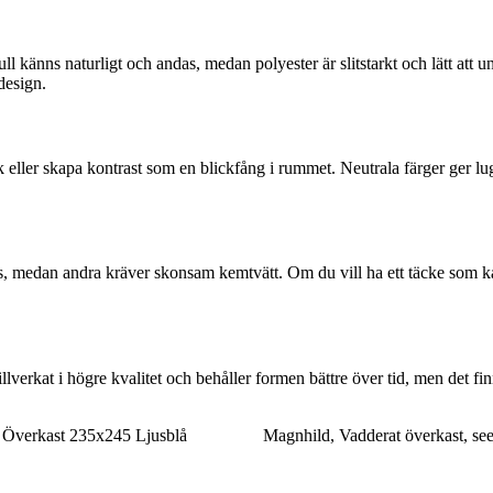
känns naturligt och andas, medan polyester är slitstarkt och lätt att unde
 design.
 eller skapa kontrast som en blickfång i rummet. Neutrala färger ger lu
, medan andra kräver skonsam kemtvätt. Om du vill ha ett täcke som kan 
 tillverkat i högre kvalitet och behåller formen bättre över tid, men det
verkast 235x245 Ljusblå
Magnhild, Vadderat överkast, s