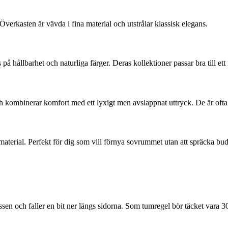
Överkasten är vävda i fina material och utstrålar klassisk elegans.
å hållbarhet och naturliga färger. Deras kollektioner passar bra till ett
kombinerar komfort med ett lyxigt men avslappnat uttryck. De är ofta q
material. Perfekt för dig som vill förnya sovrummet utan att spräcka bu
sen och faller en bit ner längs sidorna. Som tumregel bör täcket vara 