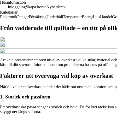
Husinformation
Inloggning
Skapa konto
Nyhetsbrev
Kategorier
Elektronik
Pengar
Försäkring
Underhåll
Temperatur
Energi
Ljus
Handel
Go
Från vadderade till quiltade – en titt på ol
Artikeln presenterar ett brett urval av överkast i olika stilar, material
bäst till ditt sovrum. Informationen om produkterna baseras på offentligt 
Faktorer att överväga vid köp av överkast
När du väljer ett överkast handlar det både om utseende, komfort och p
1. Storlek och passform
Ett överkast ska passa sängens storlek och höjd. Ett för litet täcke kan 
snyggt ner längs sidorna.