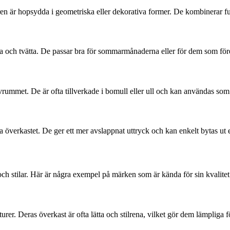
ren är hopsydda i geometriska eller dekorativa former. De kombinerar fu
era och tvätta. De passar bra för sommarmånaderna eller för dem som före
 sovrummet. De är ofta tillverkade i bomull eller ull och kan användas som
ka överkastet. De ger ett mer avslappnat uttryck och kan enkelt bytas ut e
ch stilar. Här är några exempel på märken som är kända för sin kvalitet
r. Deras överkast är ofta lätta och stilrena, vilket gör dem lämpliga