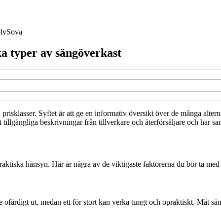
lv
Sova
ika typer av sängöverkast
 och prisklasser. Syftet är att ge en informativ översikt över de många al
tillgängliga beskrivningar från tillverkare och återförsäljare och har sam
raktiska hänsyn. Här är några av de viktigaste faktorerna du bör ta med
se ofärdigt ut, medan ett för stort kan verka tungt och opraktiskt. Mät s