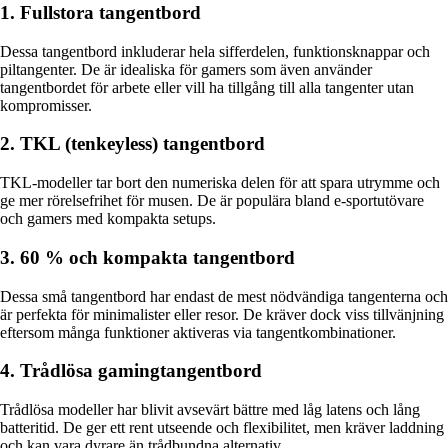
1. Fullstora tangentbord
Dessa tangentbord inkluderar hela sifferdelen, funktionsknappar och
piltangenter. De är idealiska för gamers som även använder
tangentbordet för arbete eller vill ha tillgång till alla tangenter utan
kompromisser.
2. TKL (tenkeyless) tangentbord
TKL-modeller tar bort den numeriska delen för att spara utrymme och
ge mer rörelsefrihet för musen. De är populära bland e-sportutövare
och gamers med kompakta setups.
3. 60 % och kompakta tangentbord
Dessa små tangentbord har endast de mest nödvändiga tangenterna och
är perfekta för minimalister eller resor. De kräver dock viss tillvänjning
eftersom många funktioner aktiveras via tangentkombinationer.
4. Trådlösa gamingtangentbord
Trådlösa modeller har blivit avsevärt bättre med låg latens och lång
batteritid. De ger ett rent utseende och flexibilitet, men kräver laddning
och kan vara dyrare än trådbundna alternativ.