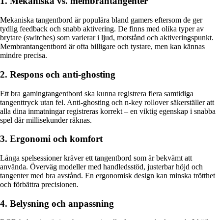
1. Mekaniska vs. membrantangenter
Mekaniska tangentbord är populära bland gamers eftersom de ger
tydlig feedback och snabb aktivering. De finns med olika typer av
brytare (switches) som varierar i ljud, motstånd och aktiveringspunkt.
Membrantangentbord är ofta billigare och tystare, men kan kännas
mindre precisa.
2. Respons och anti-ghosting
Ett bra gamingtangentbord ska kunna registrera flera samtidiga
tangenttryck utan fel. Anti-ghosting och n-key rollover säkerställer att
alla dina inmatningar registreras korrekt – en viktig egenskap i snabba
spel där millisekunder räknas.
3. Ergonomi och komfort
Långa spelsessioner kräver ett tangentbord som är bekvämt att
använda. Överväg modeller med handledsstöd, justerbar höjd och
tangenter med bra avstånd. En ergonomisk design kan minska trötthet
och förbättra precisionen.
4. Belysning och anpassning