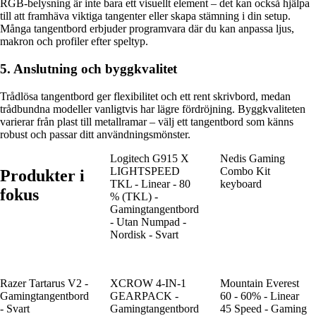
RGB-belysning är inte bara ett visuellt element – det kan också hjälpa
till att framhäva viktiga tangenter eller skapa stämning i din setup.
Många tangentbord erbjuder programvara där du kan anpassa ljus,
makron och profiler efter speltyp.
5. Anslutning och byggkvalitet
Trådlösa tangentbord ger flexibilitet och ett rent skrivbord, medan
trådbundna modeller vanligtvis har lägre fördröjning. Byggkvaliteten
varierar från plast till metallramar – välj ett tangentbord som känns
robust och passar ditt användningsmönster.
Logitech G915 X
Nedis Gaming
LIGHTSPEED
Combo Kit
Produkter i
TKL - Linear - 80
keyboard
fokus
% (TKL) -
Gamingtangentbord
- Utan Numpad -
Nordisk - Svart
Razer Tartarus V2 -
XCROW 4-IN-1
Mountain Everest
Gamingtangentbord
GEARPACK -
60 - 60% - Linear
- Svart
Gamingtangentbord
45 Speed - Gaming