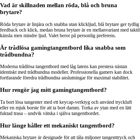
Vad är skillnaden mellan röda, blå och bruna
brytare?
Röda brytare är linjära och snabba utan klickljud, blå brytare ger tydlig
feedback och klick, medan bruna brytare är en mellanvariant med taktil
känsla men mindre ljud. Valet beror på personlig preferens.
Är trådlösa gamingtangentbord lika snabba som
trådbundna?
Moderna trådlösa tangentbord med låg latens kan prestera nästan
identiskt med trådbundna modeller. Professionella gamers kan dock
fortfarande föredra trådbundna anslutningar för maximal stabilitet.
Hur rengör jag mitt gamingtangentbord?
Ta bort lösa tangenter med ett keycap-verktyg och använd tryckluft
eller en mjuk borste för att ta bort damm. Torka av ytan med en lätt
fuktad trasa – undvik vätska i själva tangentbordet.
Hur länge håller ett mekaniskt tangentbord?
Mekaniska brytare är designade för att tåla miljoner tangenttryck och