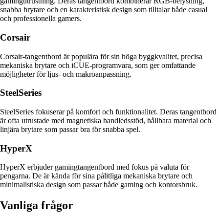
gamingutrustning. Deras tangentbord kombinerar RGB-belysning,
snabba brytare och en karakteristisk design som tilltalar både casual
och professionella gamers.
Corsair
Corsair-tangentbord är populära för sin höga byggkvalitet, precisa
mekaniska brytare och iCUE-programvara, som ger omfattande
möjligheter för ljus- och makroanpassning.
SteelSeries
SteelSeries fokuserar på komfort och funktionalitet. Deras tangentbord
är ofta utrustade med magnetiska handledsstöd, hållbara material och
linjära brytare som passar bra för snabba spel.
HyperX
HyperX erbjuder gamingtangentbord med fokus på valuta för
pengarna. De är kända för sina pålitliga mekaniska brytare och
minimalistiska design som passar både gaming och kontorsbruk.
Vanliga frågor