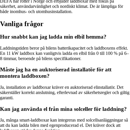
DEFA har rötter i Norge och erbjuder laddboxar med fokus på
säkerhet, användarvänlighet och nordiskt klimat. De är lämpliga för
både inomhus- och utomhusinstallation.
Vanliga frågor
Hur snabbt kan jag ladda min elbil hemma?
Laddningstiden beror på bilens batterikapacitet och laddboxens effekt.
En 11 kW laddbox kan vanligtvis ladda en elbil från 0 till 100 % på 6–
8 timmar, beroende på bilens specifikationer.
Måste jag ha en auktoriserad installatör för att
montera laddboxen?
Ja, installation av laddboxar kräver en auktoriserad elinstallatör. Det
säkerställer korrekt anslutning, efterlevnad av säkerhetsregler och giltig
garanti.
Kan jag använda el från mina solceller för laddning?
Ja, många smart-laddboxar kan integreras med solcellsanläggningar så
att du kan ladda bilen med egenproducerad el. Det kräver dock att