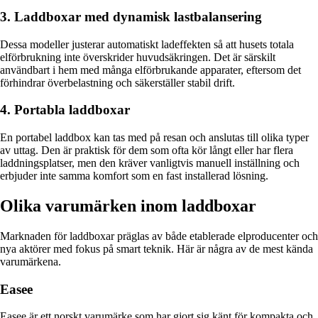
3. Laddboxar med dynamisk lastbalansering
Dessa modeller justerar automatiskt ladeffekten så att husets totala
elförbrukning inte överskrider huvudsäkringen. Det är särskilt
användbart i hem med många elförbrukande apparater, eftersom det
förhindrar överbelastning och säkerställer stabil drift.
4. Portabla laddboxar
En portabel laddbox kan tas med på resan och anslutas till olika typer
av uttag. Den är praktisk för dem som ofta kör långt eller har flera
laddningsplatser, men den kräver vanligtvis manuell inställning och
erbjuder inte samma komfort som en fast installerad lösning.
Olika varumärken inom laddboxar
Marknaden för laddboxar präglas av både etablerade elproducenter och
nya aktörer med fokus på smart teknik. Här är några av de mest kända
varumärkena.
Easee
Easee är ett norskt varumärke som har gjort sig känt för kompakta och