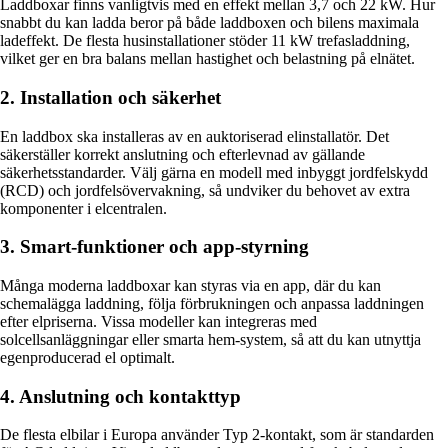
Laddboxar finns vanligtvis med en effekt mellan 3,7 och 22 kW. Hur
snabbt du kan ladda beror på både laddboxen och bilens maximala
ladeffekt. De flesta husinstallationer stöder 11 kW trefasladdning,
vilket ger en bra balans mellan hastighet och belastning på elnätet.
2. Installation och säkerhet
En laddbox ska installeras av en auktoriserad elinstallatör. Det
säkerställer korrekt anslutning och efterlevnad av gällande
säkerhetsstandarder. Välj gärna en modell med inbyggt jordfelskydd
(RCD) och jordfelsövervakning, så undviker du behovet av extra
komponenter i elcentralen.
3. Smart-funktioner och app-styrning
Många moderna laddboxar kan styras via en app, där du kan
schemalägga laddning, följa förbrukningen och anpassa laddningen
efter elpriserna. Vissa modeller kan integreras med
solcellsanläggningar eller smarta hem-system, så att du kan utnyttja
egenproducerad el optimalt.
4. Anslutning och kontakttyp
De flesta elbilar i Europa använder Typ 2-kontakt, som är standarden