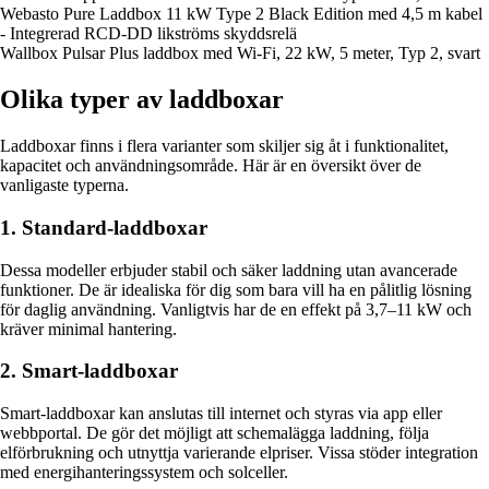
Webasto Pure Laddbox 11 kW Type 2 Black Edition med 4,5 m kabel
- Integrerad RCD-DD likströms skyddsrelä
Wallbox Pulsar Plus laddbox med Wi-Fi, 22 kW, 5 meter, Typ 2, svart
Olika typer av laddboxar
Laddboxar finns i flera varianter som skiljer sig åt i funktionalitet,
kapacitet och användningsområde. Här är en översikt över de
vanligaste typerna.
1. Standard-laddboxar
Dessa modeller erbjuder stabil och säker laddning utan avancerade
funktioner. De är idealiska för dig som bara vill ha en pålitlig lösning
för daglig användning. Vanligtvis har de en effekt på 3,7–11 kW och
kräver minimal hantering.
2. Smart-laddboxar
Smart-laddboxar kan anslutas till internet och styras via app eller
webbportal. De gör det möjligt att schemalägga laddning, följa
elförbrukning och utnyttja varierande elpriser. Vissa stöder integration
med energihanteringssystem och solceller.