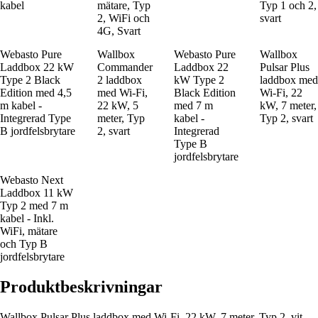
kabel
mätare, Typ
Typ 1 och 2,
2, WiFi och
svart
4G, Svart
Webasto Pure
Wallbox
Webasto Pure
Wallbox
Laddbox 22 kW
Commander
Laddbox 22
Pulsar Plus
Type 2 Black
2 laddbox
kW Type 2
laddbox med
Edition med 4,5
med Wi-Fi,
Black Edition
Wi-Fi, 22
m kabel -
22 kW, 5
med 7 m
kW, 7 meter,
Integrerad Type
meter, Typ
kabel -
Typ 2, svart
B jordfelsbrytare
2, svart
Integrerad
Type B
jordfelsbrytare
Webasto Next
Laddbox 11 kW
Typ 2 med 7 m
kabel - Inkl.
WiFi, mätare
och Typ B
jordfelsbrytare
Produktbeskrivningar
Wallbox Pulsar Plus laddbox med Wi-Fi, 22 kW, 7 meter, Typ 2, vit