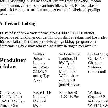
för AC-laddning. Vissa laddboxar levereras med fast kabel, medan
andra har uttag där du själv ansluter bilens kabel. En fast kabel är
praktisk i vardagen, men ett uttag ger ett mer flexibelt och prydligt
utseende.
5. Pris och bidrag
Priset på laddboxar varierar från cirka 4 000 till 12 000 kronor,
beroende på funktioner och design. Kom ihåg att räkna med kostnader
för installation. Det finns periodvis statliga bidragsprogram eller
återbetalning av elskatt som kan göra investeringen mer attraktiv.
Wallbox
Webasto Next
LocknCharg
Pulsar Plus
Laddbox 11
Carrier 10
Produkter
laddbox
kW Typ 2
Charging
i fokus
med Wi-Fi,
med 4,5 m
Station -
22 kW, 7
kabel - Inkl.
cabinet unit
meter, Typ
WiFi, mätare
2, vit
och Typ B
jordfelsbrytare
Charge Amps
Easee LITE
Ratio io6 4G
Wallbox
Halo Laddbox
laddbox 11
11-22kW 5m
Copper SB
16A 11 kW Typ
kW med
laddbox med
2 med 7,5 m
kWh-
Wi-Fi 11 kW