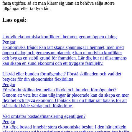
fasta utgifter, så att man klarar sig utan att behöva sälja större
tillgångar eller ta dyra lån.
Læs også:
Undvik ekonomiska konflikter i hemmet genom öppen dialog
Pengar
Ekonomiska frågor kan lätt skapa spänningar i hemmet, men med
öppen dialog och gemensam planering kan ni undvika konflikter
och bygga en stabil grund för framtiden. Lär dig hur ni tillsammans
kan skapa en sund ekonomi och ett tryggare familjeliv.
Likvid eller bunden förmögenhet? Förstå skillnaden och vad det
betyder för din ekonomiska flexibilitet
Pengar
Förstår du skillnaden mellan likvid och bunden förmögenhet?
Genom att veta hur dina tillgångar är placerade kan du skapa en mer
flexibel och trygg ekonomi. Upptäck hur du hittar rätt balans för att
stå stark i både vardag och förändring.
Vad omfattar bostadsfinansiering egentligen?
Pengar
Att köpa bostad innebär stora ekonomiska beslut. I den här artikeln