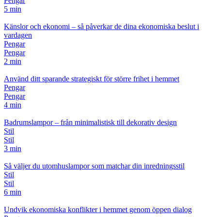
Pengar
5 min
Känslor och ekonomi – så påverkar de dina ekonomiska beslut i
vardagen
Pengar
Pengar
2 min
Använd ditt sparande strategiskt för större frihet i hemmet
Pengar
Pengar
4 min
Badrumslampor – från minimalistisk till dekorativ design
Stil
Stil
3 min
Så väljer du utomhuslampor som matchar din inredningsstil
Stil
Stil
6 min
Undvik ekonomiska konflikter i hemmet genom öppen dialog