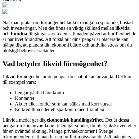
När man pratar om förmögenhet tänker många på sparande, bostad
och investeringar. Men det finns en viktig skillnad mellan
likvida
och
bundna
tillgångar – och den skillnaden påverkar hur flexibel du
är när livet förändras. Att förstå hur dina pengar är placerade kan
hjälpa dig att planera din ekonomi bättre och undvika stress om du
plötsligt behöver kontanter.
Vad betyder likvid förmögenhet?
Likvid förmögenhet är de pengar du snabbt kan använda. Det kan
till exempel vara:
Pengar på ditt bankkonto
Kontanter
Aktier eller fonder som kan säljas med kort varsel
En kreditlina eller ett sparkonto med fria uttag
Likvida medel ger dig
ekonomisk handlingsfrihet
. Det är dessa
pengar du kan använda om bilen går sönder, du blir sjukskriven eller
får en oväntad räkning. Många privatekonomer i Sverige
rekommenderar att man har en buffert motsvarande 2–6 månaders