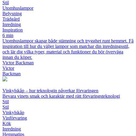
Stil
Utomhuslampor
Belysning
Trädgård
Inredning
Inspiration
6 min
Utomhuslampor skapar både stämning och trygghet runt hemmet. Få
inspiration till hur du väljer lampor som matchar din inredningsstil,
och lär dig vilka typer, material och funktioner du bör överväga
innan du köper.
Victor Backman
Victor
Backman
Vinkylskåp – hur teknologin påverkar förvaringen
Bevara vinets smak och karaktär med rätt förvaringsteknologi
Stil
Stil
Vinkylskåp
Vinförvaring
Kök
Inredning
Hemmatips