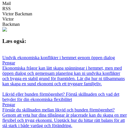
Mail
RSS
Victor Backman
Victor
Backman
Læs også:
Undvik ekonomiska konflikter i hemmet genom öppen dialog
Pengar
Ekonomiska frågor kan lätt skapa spänningar i hemmet, men med
öppen dialog och gemensam planering kan ni undvika konflikter
och bygga en stabil grund för framtiden. Lär dig hur ni tillsammans
kan skapa en sund ekonomi och ett tryggare familjeliv.
Likvid eller bunden förmögenhet? Förstå skillnaden och vad det
betyder för din ekonomiska flexibilitet
Pengar
Förstår du skillnaden mellan likvid och bunden förmögenhet?
Genom att veta hur dina tillgångar är placerade kan du skapa en mer
flexibel och trygg ekonomi. Upptäck hur du hittar rätt balans för att
stå stark i både vardag och förändring.