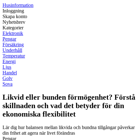
Husinformation
Inloggning
Skapa konto
Nyhetsbrev
Kategorier
Elektronik
Pengar
Försäkring
Underhåll
Temperatur
Energi
Ljus
Handel
Golv
Sova
Likvid eller bunden förmögenhet? Förstå
skillnaden och vad det betyder för din
ekonomiska flexibilitet
Lär dig hur balansen mellan likvida och bundna tillgångar påverkar
din frihet att agera när livet förändras
Pengar