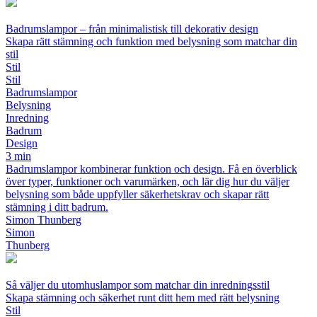
Badrumslampor – från minimalistisk till dekorativ design
Skapa rätt stämning och funktion med belysning som matchar din
stil
Stil
Stil
Badrumslampor
Belysning
Inredning
Badrum
Design
3 min
Badrumslampor kombinerar funktion och design. Få en överblick
över typer, funktioner och varumärken, och lär dig hur du väljer
belysning som både uppfyller säkerhetskrav och skapar rätt
stämning i ditt badrum.
Simon Thunberg
Simon
Thunberg
Så väljer du utomhuslampor som matchar din inredningsstil
Skapa stämning och säkerhet runt ditt hem med rätt belysning
Stil