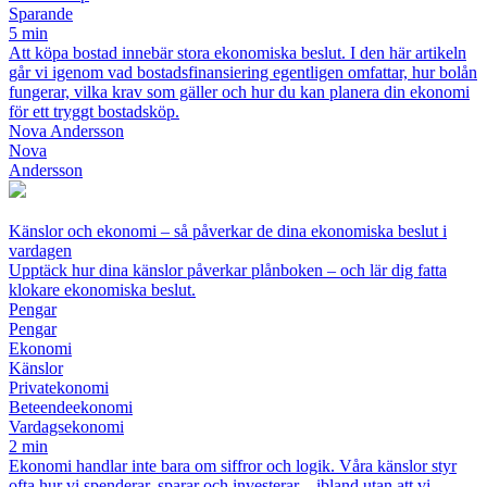
Sparande
5 min
Att köpa bostad innebär stora ekonomiska beslut. I den här artikeln
går vi igenom vad bostadsfinansiering egentligen omfattar, hur bolån
fungerar, vilka krav som gäller och hur du kan planera din ekonomi
för ett tryggt bostadsköp.
Nova Andersson
Nova
Andersson
Känslor och ekonomi – så påverkar de dina ekonomiska beslut i
vardagen
Upptäck hur dina känslor påverkar plånboken – och lär dig fatta
klokare ekonomiska beslut.
Pengar
Pengar
Ekonomi
Känslor
Privatekonomi
Beteendeekonomi
Vardagsekonomi
2 min
Ekonomi handlar inte bara om siffror och logik. Våra känslor styr
ofta hur vi spenderar, sparar och investerar – ibland utan att vi