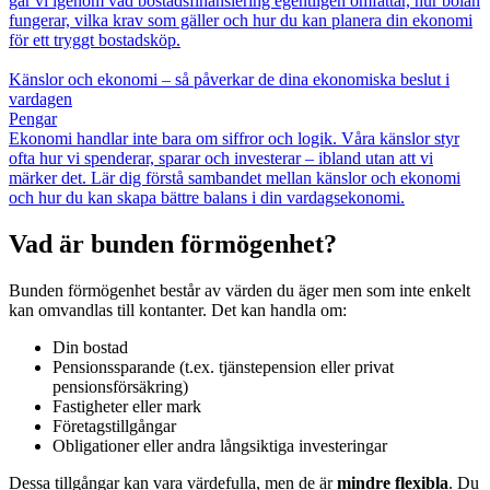
går vi igenom vad bostadsfinansiering egentligen omfattar, hur bolån
fungerar, vilka krav som gäller och hur du kan planera din ekonomi
för ett tryggt bostadsköp.
Känslor och ekonomi – så påverkar de dina ekonomiska beslut i
vardagen
Pengar
Ekonomi handlar inte bara om siffror och logik. Våra känslor styr
ofta hur vi spenderar, sparar och investerar – ibland utan att vi
märker det. Lär dig förstå sambandet mellan känslor och ekonomi
och hur du kan skapa bättre balans i din vardagsekonomi.
Vad är bunden förmögenhet?
Bunden förmögenhet består av värden du äger men som inte enkelt
kan omvandlas till kontanter. Det kan handla om:
Din bostad
Pensionssparande (t.ex. tjänstepension eller privat
pensionsförsäkring)
Fastigheter eller mark
Företagstillgångar
Obligationer eller andra långsiktiga investeringar
Dessa tillgångar kan vara värdefulla, men de är
mindre flexibla
. Du