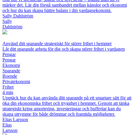
märker det. Lär dig förstå sambandet mellan känslor och ekonomi
och hur du kan skapa bättre balans i din vardagsekonomi.
Sally Dahlström
Sally
Dahlström
Använd ditt sparande strategiskt för större frihet i hemmet
Låt ditt sparande arbeta för dig och skapa större frihet i vardagen
Pengar
Pengar
Ekonomi
Sparande
Boende
Privatekonomi
Frihet
4 min
Upptäck hur du kan använda ditt sparande på ett smartare sätt för att
öka din ekonomiska frihet och trygghet i hemmet. Genom att tänka
strategiskt kring amortering, investeringar och buffertar kan du
skapa utrymme för både drömmar och framtida möjligheter.
Elias Larsson
Elias
Larsson