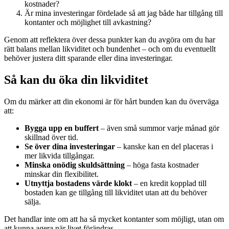
kostnader?
Är mina investeringar fördelade så att jag både har tillgång till
kontanter och möjlighet till avkastning?
Genom att reflektera över dessa punkter kan du avgöra om du har
rätt balans mellan likviditet och bundenhet – och om du eventuellt
behöver justera ditt sparande eller dina investeringar.
Så kan du öka din likviditet
Om du märker att din ekonomi är för hårt bunden kan du överväga
att:
Bygga upp en buffert
– även små summor varje månad gör
skillnad över tid.
Se över dina investeringar
– kanske kan en del placeras i
mer likvida tillgångar.
Minska onödig skuldsättning
– höga fasta kostnader
minskar din flexibilitet.
Utnyttja bostadens värde klokt
– en kredit kopplad till
bostaden kan ge tillgång till likviditet utan att du behöver
sälja.
Det handlar inte om att ha så mycket kontanter som möjligt, utan om
att kunna agera när livet förändras.