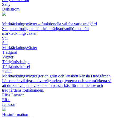
Sally
Dahlström
Marktäckningsväxter – funktionella val för varje trädgård
Skapa en frodig och lättskött trädgårdsmiljö med rätt
marktäckningsväxter
Stil
Stil
Marktäckningsväxter
Trädgård
Växter
Trädgårdsdesign
Trädgårdsskötsel
7 min
Marktäckningsväxter ger en grön och lättskött känsla i trädgården.
Läs om de viktigaste övervägandena, typerna och varumärkena så
att du kan välja de växter som passar bäst för dina behov och
trädgårdens förhållanden.
Elias Larsson
Elias
Larsson
Husinformation