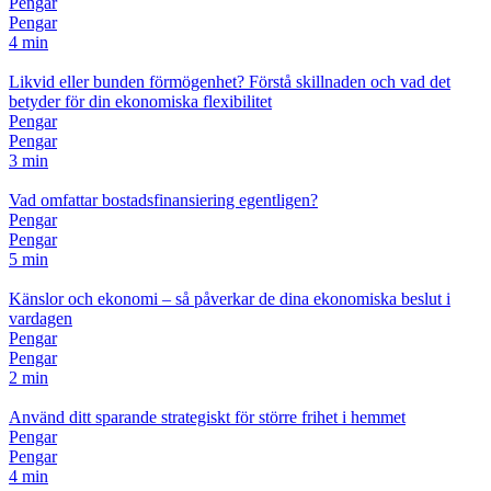
Pengar
Pengar
4 min
Likvid eller bunden förmögenhet? Förstå skillnaden och vad det
betyder för din ekonomiska flexibilitet
Pengar
Pengar
3 min
Vad omfattar bostadsfinansiering egentligen?
Pengar
Pengar
5 min
Känslor och ekonomi – så påverkar de dina ekonomiska beslut i
vardagen
Pengar
Pengar
2 min
Använd ditt sparande strategiskt för större frihet i hemmet
Pengar
Pengar
4 min