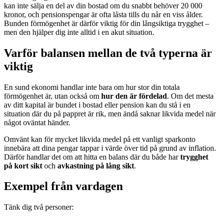
kan inte sälja en del av din bostad om du snabbt behöver 20 000
kronor, och pensionspengar är ofta låsta tills du når en viss ålder.
Bunden förmögenhet är därför viktig för din långsiktiga trygghet –
men den hjälper dig inte alltid i en akut situation.
Varför balansen mellan de två typerna är
viktig
En sund ekonomi handlar inte bara om hur stor din totala
förmögenhet är, utan också om
hur den är fördelad
. Om det mesta
av ditt kapital är bundet i bostad eller pension kan du stå i en
situation där du på pappret är rik, men ändå saknar likvida medel när
något oväntat händer.
Omvänt kan för mycket likvida medel på ett vanligt sparkonto
innebära att dina pengar tappar i värde över tid på grund av inflation.
Därför handlar det om att hitta en balans där du både har
trygghet
på kort sikt
och
avkastning på lång sikt
.
Exempel från vardagen
Tänk dig två personer: