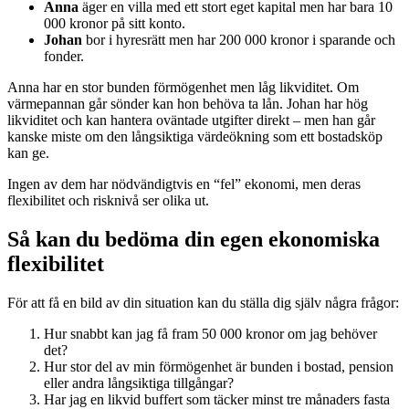
Anna
äger en villa med ett stort eget kapital men har bara 10
000 kronor på sitt konto.
Johan
bor i hyresrätt men har 200 000 kronor i sparande och
fonder.
Anna har en stor bunden förmögenhet men låg likviditet. Om
värmepannan går sönder kan hon behöva ta lån. Johan har hög
likviditet och kan hantera oväntade utgifter direkt – men han går
kanske miste om den långsiktiga värdeökning som ett bostadsköp
kan ge.
Ingen av dem har nödvändigtvis en “fel” ekonomi, men deras
flexibilitet och risknivå ser olika ut.
Så kan du bedöma din egen ekonomiska
flexibilitet
För att få en bild av din situation kan du ställa dig själv några frågor:
Hur snabbt kan jag få fram 50 000 kronor om jag behöver
det?
Hur stor del av min förmögenhet är bunden i bostad, pension
eller andra långsiktiga tillgångar?
Har jag en likvid buffert som täcker minst tre månaders fasta