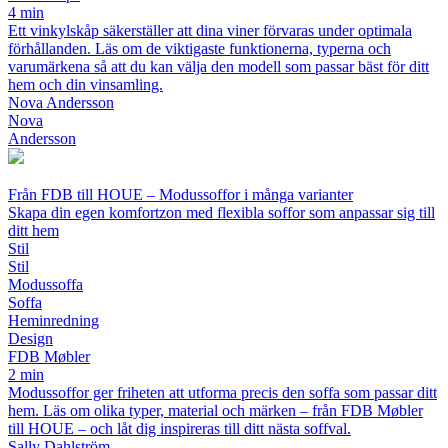
4 min
Ett vinkylskåp säkerställer att dina viner förvaras under optimala
förhållanden. Läs om de viktigaste funktionerna, typerna och
varumärkena så att du kan välja den modell som passar bäst för ditt
hem och din vinsamling.
Nova Andersson
Nova
Andersson
Från FDB till HOUE – Modussoffor i många varianter
Skapa din egen komfortzon med flexibla soffor som anpassar sig till
ditt hem
Stil
Stil
Modussoffa
Soffa
Heminredning
Design
FDB Møbler
2 min
Modussoffor ger friheten att utforma precis den soffa som passar ditt
hem. Läs om olika typer, material och märken – från FDB Møbler
till HOUE – och låt dig inspireras till ditt nästa soffval.
Sally Dahlström