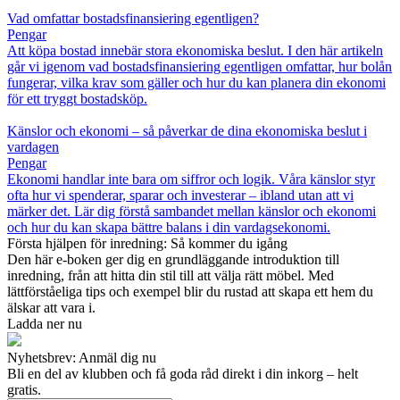
Vad omfattar bostadsfinansiering egentligen?
Pengar
Att köpa bostad innebär stora ekonomiska beslut. I den här artikeln
går vi igenom vad bostadsfinansiering egentligen omfattar, hur bolån
fungerar, vilka krav som gäller och hur du kan planera din ekonomi
för ett tryggt bostadsköp.
Känslor och ekonomi – så påverkar de dina ekonomiska beslut i
vardagen
Pengar
Ekonomi handlar inte bara om siffror och logik. Våra känslor styr
ofta hur vi spenderar, sparar och investerar – ibland utan att vi
märker det. Lär dig förstå sambandet mellan känslor och ekonomi
och hur du kan skapa bättre balans i din vardagsekonomi.
Första hjälpen för inredning: Så kommer du igång
Den här e-boken ger dig en grundläggande introduktion till
inredning, från att hitta din stil till att välja rätt möbel. Med
lättförståeliga tips och exempel blir du rustad att skapa ett hem du
älskar att vara i.
Ladda ner nu
Nyhetsbrev: Anmäl dig nu
Bli en del av klubben och få goda råd direkt i din inkorg – helt
gratis.