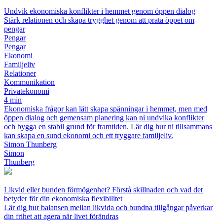
Undvik ekonomiska konflikter i hemmet genom öppen dialog
Stärk relationen och skapa trygghet genom att prata öppet om
pengar
Pengar
Pengar
Ekonomi
Familjeliv
Relationer
Kommunikation
Privatekonomi
4 min
Ekonomiska frågor kan lätt skapa spänningar i hemmet, men med
öppen dialog och gemensam planering kan ni undvika konflikter
och bygga en stabil grund för framtiden. Lär dig hur ni tillsammans
kan skapa en sund ekonomi och ett tryggare familjeliv.
Simon Thunberg
Simon
Thunberg
Likvid eller bunden förmögenhet? Förstå skillnaden och vad det
betyder för din ekonomiska flexibilitet
Lär dig hur balansen mellan likvida och bundna tillgångar påverkar
din frihet att agera när livet förändras